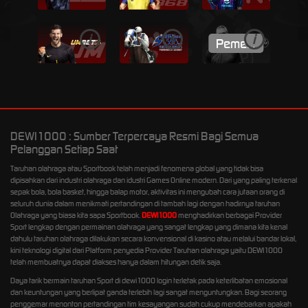
i
i
i
DEWI1000 : Sumber Terpercaya Resmi Bagi Semua
Pelanggan Setiap Saat
Taruhan olahraga atau Sportbook telah menjadi fenomena global yang tidak bisa
dipisahkan dari industri olahraga dan idustri Games Online modern. Dari yang paling terkenal
sepak bola, bola basket, hingga balap motor, aktivitas ini mengubah cara jutaan orang di
seluruh dunia dalam menikmati pertandingan di tambah lagi dengan hadirnya taruhan
Olahraga yang biasa kita sapa Sportbook.
DEWI1000
menghadirkan berbagai Provider
Sport lengkap dengan permainan olahraga yang sangat lengkap yang dimana kita kenal
dahulu taruhan olahraga dilakukan secara konvensional di kasino atau melalui bandar lokal,
kini teknologi digital dari Platform penyedia Provider Taruhan olahraga yaitu DEWI1000
telah membuatnya dapat diakses hanya dalam hitungan detik saja.
Daya tarik bermain taruhan Sport di dewi1000 login terletak pada keterlibatan emosional
dan keuntungan yang berlipat ganda terlebih lagi sangat menguntungkan. Bagi seorang
penggemar menonton pertandingan tim kesayangan sudah cukup mendebarkan apakah