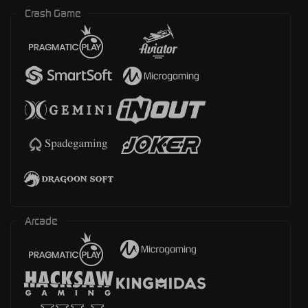
Crash Game
Arcade