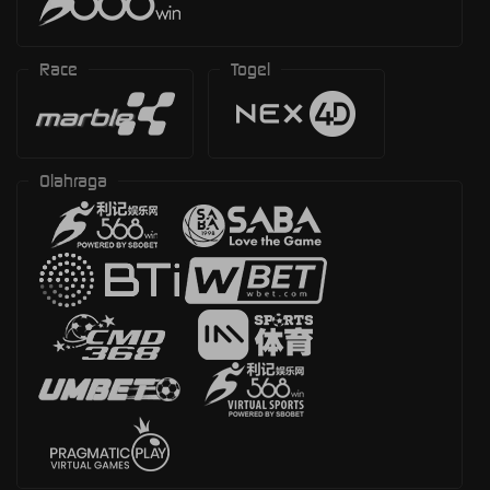
Race
Togel
Olahraga