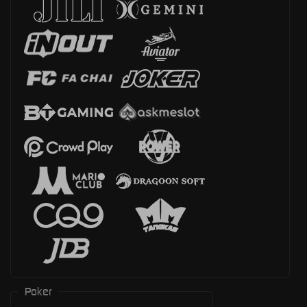
Poker