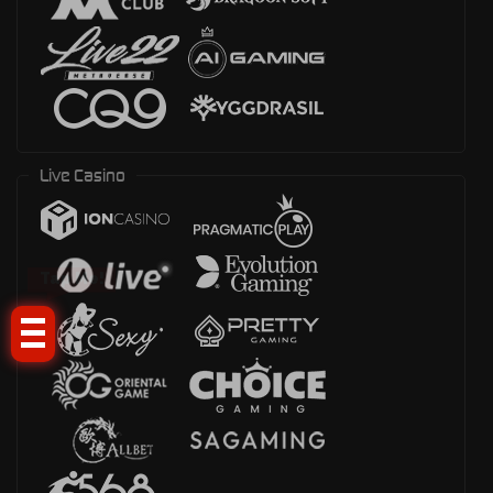
Live Casino
Tap Me!