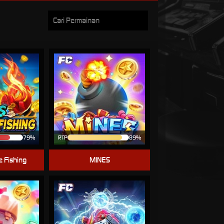
79%
RTP
89%
e Fishing
MINES