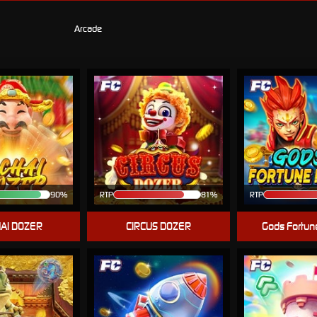
Arcade
90%
RTP
81%
RTP
HAI DOZER
CIRCUS DOZER
Gods Fortun