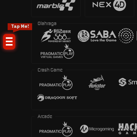
Olahraga
Tap Me!
Crash Game
Arcade