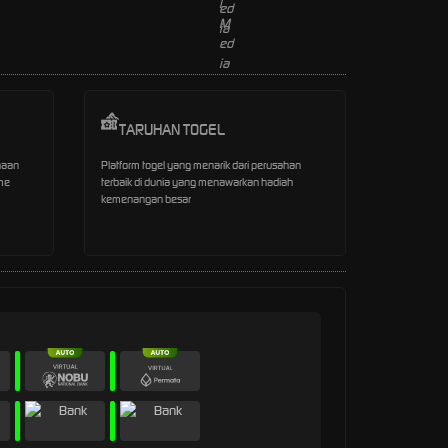
TARUHAN TOGEL
haan
Platform togel yang menarik dari perusahan
ame
terbaik di dunia yang menawarkan hadiah
kemenangan besar